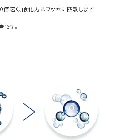
80倍速く、酸化力はフッ素に匹敵します
害です。