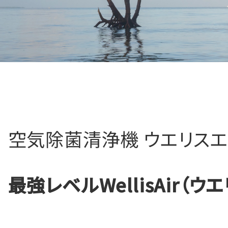
空気除菌清浄機 ウエリス
最強レベル
WellisAir（