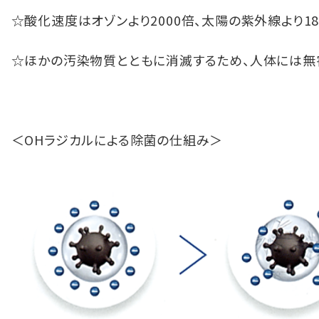
☆酸化速度はオゾンより2000倍、太陽の紫外線より1
☆ほかの汚染物質とともに消滅するため、人体には無
＜OHラジカルによる除菌の仕組み＞